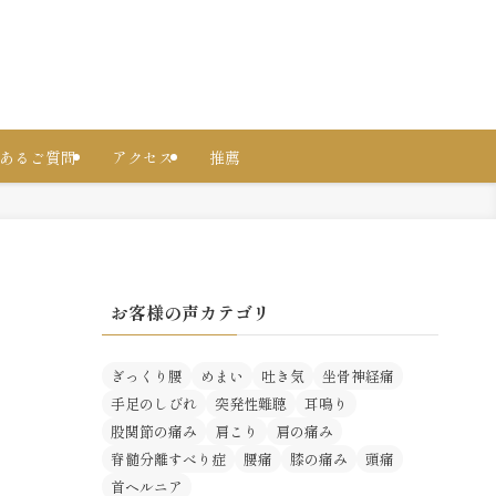
あるご質問
アクセス
推薦
お客様の声カテゴリ
ぎっくり腰
めまい
吐き気
坐骨神経痛
手足のしびれ
突発性難聴
耳鳴り
股関節の痛み
肩こり
肩の痛み
脊髄分離すべり症
腰痛
膝の痛み
頭痛
首ヘルニア