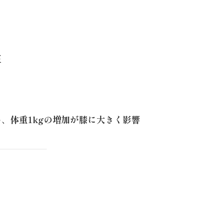
正
め、
体重1kgの増加が膝に大きく影響