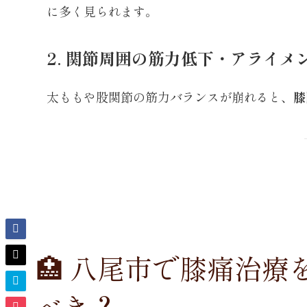
に多く見られます。
2. 関節周囲の筋力低下・アライメ
太ももや股関節の筋力バランスが崩れると、
膝
🏥 八尾市で膝痛治
べき？