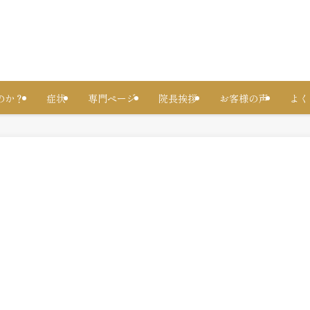
のか？
症状
専門ページ
院長挨拶
お客様の声
よく