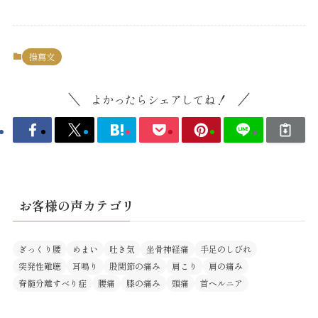
推薦文
よかったらシェアしてね！
お客様の声カテゴリ
ぎっくり腰
めまい
吐き気
坐骨神経痛
手足のしびれ
突発性難聴
耳鳴り
股関節の痛み
肩こり
肩の痛み
脊髄分離すべり症
腰痛
膝の痛み
頭痛
首ヘルニア