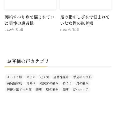
腰椎すべり症で悩まれてい
足の指のしびれで悩まれて
た男性の患者様
いた女性の患者様
2026年7月13日
2026年7月13日
お客様の声カテゴリ
ぎっくり腰
めまい
吐き気
坐骨神経痛
手足のしびれ
突発性難聴
耳鳴り
股関節の痛み
肩こり
肩の痛み
脊髄分離すべり症
腰痛
膝の痛み
頭痛
首ヘルニア